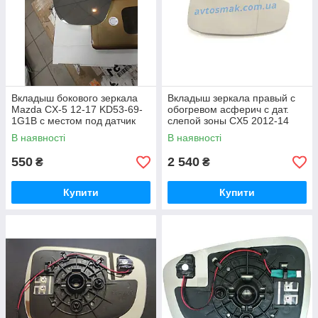
Вкладыш бокового зеркала
Вкладыш зеркала правый с
Mazda CX-5 12-17 KD53-69-
обогревом асферич с дат.
1G1B с местом под датчик
слепой зоны CX5 2012-14
FP 4421 M12
В наявності
В наявності
550
2 540
₴
₴
Купити
Купити