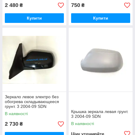
2 480
750
₴
₴
Купити
Купити
Зеркало левое электро без
обогрева складывающееся
грунт. 3 2004-09 SDN
Крышка зеркала левая грунт.
В наявності
3 2004-09 SDN
2 730
В наявності
₴
Ціну уточнюйте