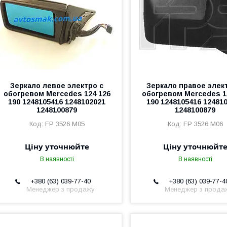
Зеркало левое электро с
Зеркало правое элек
обогревом Mercedes 124 126
обогревом Mercedes 1
190 1248105416 1248102021
190 1248105416 12481
1248100879
1248100879
FP 3526 M05
FP 3526 M06
Ціну уточнюйте
Ціну уточнюйт
В наявності
В наявності
+380 (63) 039-77-40
+380 (63) 039-77-4
Менеджер з продажу
Менеджер з прода