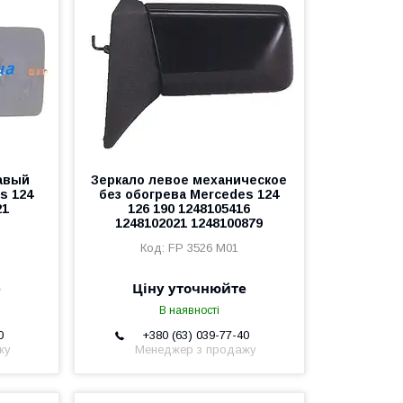
авый
Зеркало левое механическое
s 124
без обогрева Mercedes 124
21
126 190 1248105416
1248102021 1248100879
FP 3526 M01
е
Ціну уточнюйте
В наявності
0
+380 (63) 039-77-40
жу
Менеджер з продажу