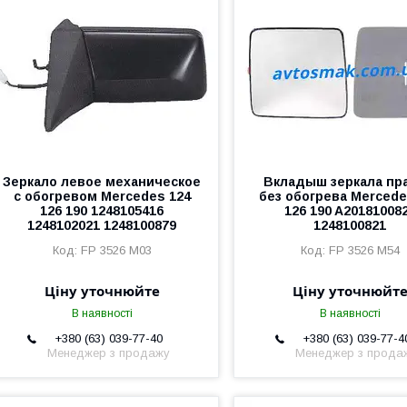
Зеркало левое механическое
Вкладыш зеркала пр
с обогревом Mercedes 124
без обогрева Mercede
126 190 1248105416
126 190 A20181008
1248102021 1248100879
1248100821
FP 3526 M03
FP 3526 M54
Ціну уточнюйте
Ціну уточнюйт
В наявності
В наявності
+380 (63) 039-77-40
+380 (63) 039-77-4
Менеджер з продажу
Менеджер з прода