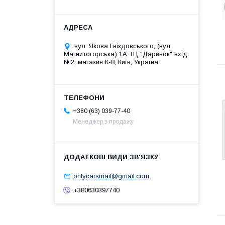
вул. Якова Гніздовського, (вул.
Магнитогорська) 1А ТЦ "Даринок" вхід
№2, магазин К-8, Київ, Україна
+380 (63) 039-77-40
Менеджер з продажу
onlycarsmail@gmail.com
+380630397740