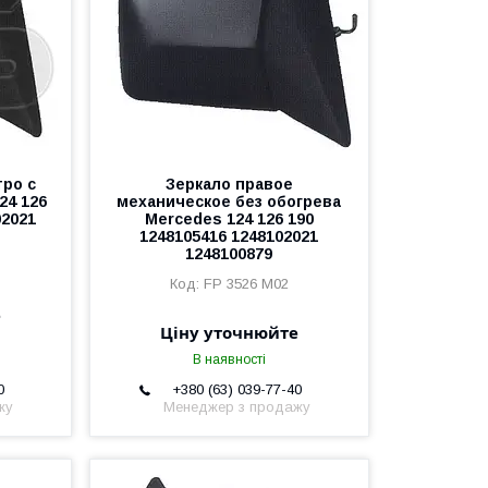
тро с
Зеркало правое
24 126
механическое без обогрева
02021
Mercedes 124 126 190
1248105416 1248102021
1248100879
FP 3526 M02
е
Ціну уточнюйте
В наявності
0
+380 (63) 039-77-40
жу
Менеджер з продажу